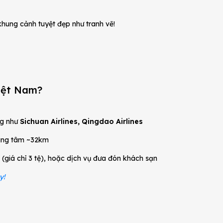
khung cảnh tuyệt đẹp như tranh vẽ!
iệt Nam?
ng như
Sichuan Airlines, Qingdao Airlines
rung tâm ~32km
 (giá chỉ 3 tệ), hoặc dịch vụ đưa đón khách sạn
y!