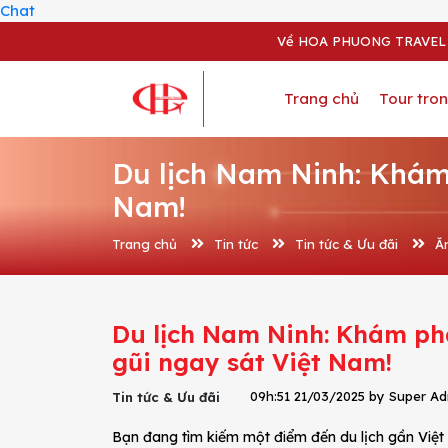
Chat
Về HOA PHUONG TRAVEL
Trang chủ
Tour tro
Du lịch Nam Ninh: Khám 
Nam!
Trang chủ
Tin tức
Tin tức & Ưu đãi
Ă
Du lịch Nam Ninh: Khám phá
gũi ngay sát Việt Nam!
09h:51 21/03/2025 by Super A
Tin tức & Ưu đãi
Bạn đang tìm kiếm một điểm đến du lịch gần Việ