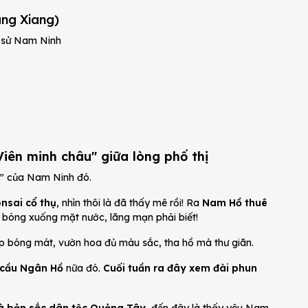
ang Xiang)
h sử Nam Ninh
iên minh châu" giữa lòng phố thị
" của Nam Ninh đó.
nsai cổ thụ
, nhìn thôi là đã thấy mê rồi! Ra
Nam Hồ thuê
 bóng xuống mặt nước, lãng mạn phải biết!
ợp bóng mát, vườn hoa đủ màu sắc, tha hồ mà thư giãn.
 cầu Ngân Hồ
nữa đó.
Cuối tuần ra đây xem đài phun