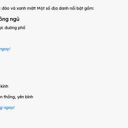
 đáo và xanh mát! Một số địa danh nổi bật gồm:
hông ngủ
hực đường phố
ngay!
 kính
n thống, yên bình
ng ngay!