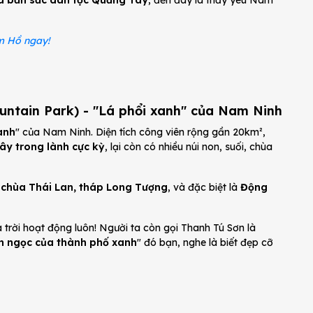
à bản sắc dân tộc Quảng Tây
, đến đây là thấy yêu Nam
m Hồ ngay!
untain Park) - "Lá phổi xanh" của Nam Ninh
anh
" của Nam Ninh. Diện tích công viên rộng gần 20km²,
ây trong lành cực kỳ
, lại còn có nhiều núi non, suối, chùa
 chùa Thái Lan, tháp Long Tượng
, và đặc biệt là
Động
 trời hoạt động luôn! Người ta còn gọi Thanh Tú Sơn là
n ngọc của thành phố xanh
" đó bạn, nghe là biết đẹp cỡ