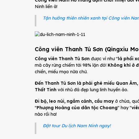
Công viên Nam Hồ mang đậm chất nhiệt đới v
Ninh liền à!
Tận hưởng thiên nhiên xanh tại Công viên Na
Công viên Thanh Tú Sơn (Qingxiu Mo
Công viên Thanh Tú Sơn
được ví như "
lá phổi x
mà cây rừng chiếm tới 98% lận đó!
Không khí ở đ
chiền, miếu mạo nữa chứ.
Đến Thanh Tú Sơn là phải ghé miếu Quan Âm,
Thất Tinh
với nhũ đá đẹp lung linh huyền ảo.
Đi bộ, leo núi, ngắm cảnh, cầu may
ở chùa, quá
"
Phượng Hoàng của dân tộc Choang
" hay "
viê
nào rồi ha!
Đặt tour Du lịch Nam Ninh ngay!