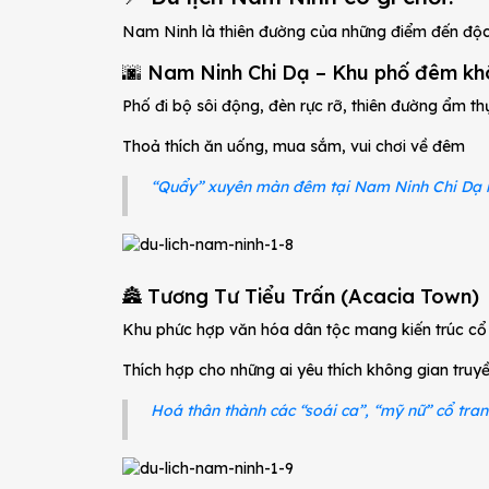
Nam Ninh là thiên đường của những điểm đến độc
🌆 Nam Ninh Chi Dạ – Khu phố đêm k
Phố đi bộ sôi động, đèn rực rỡ, thiên đường ẩm t
Thoả thích ăn uống, mua sắm, vui chơi về đêm
“Quẩy” xuyên màn đêm tại Nam Ninh Chi Dạ 
🏯 Tương Tư Tiểu Trấn (Acacia Town)
Khu phức hợp văn hóa dân tộc mang kiến trúc cổ
Thích hợp cho những ai yêu thích không gian truyề
Hoá thân thành các “soái ca”, “mỹ nữ” cổ tra