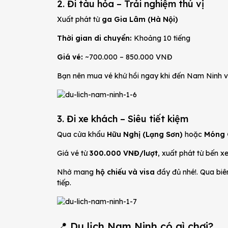
2. Đi tàu hỏa – Trải nghiệm thú vị
Xuất phát từ
ga Gia Lâm (Hà Nội)
Thời gian di chuyển:
Khoảng 10 tiếng
Giá vé:
~700.000 – 850.000 VNĐ
Bạn nên mua vé khứ hồi ngay khi đến Nam Ninh v
3. Đi xe khách – Siêu tiết kiệm
Qua cửa khẩu
Hữu Nghị (Lạng Sơn)
hoặc
Móng 
Giá vé từ
300.000 VNĐ/lượt
, xuất phát từ bến 
Nhớ mang
hộ chiếu và visa
đầy đủ nhé!. Qua biên
tiếp.
📍 Du lịch Nam Ninh có gì chơi?