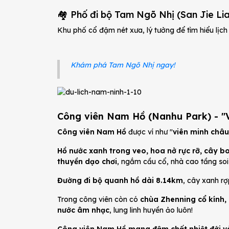
🏘️ Phố đi bộ Tam Ngõ Nhị (San Jie Li
Khu phố cổ đậm nét xưa, lý tưởng để tìm hiểu lịc
Khám phá Tam Ngõ Nhị ngay!
Công viên Nam Hồ (Nanhu Park) - "V
Công viên Nam Hồ
được ví như "
viên minh châu
Hồ nước xanh trong veo, hoa nở rực rỡ, cây bo
thuyền dạo chơi
, ngắm cầu cổ, nhà cao tầng soi
Đường đi bộ quanh hồ dài 8.14km
, cây xanh r
Trong công viên còn có
chùa Zhenning cổ kính,
nước âm nhạc
, lung linh huyền ảo luôn!