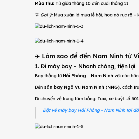
Mùa thu:
Từ giữa tháng 10 đến cuối tháng 11
💡
Gợi ý:
Mùa xuân là mùa lễ hội, hoa nở rực rỡ – 
✈️ Làm sao để đến Nam Ninh từ V
1. Đi máy bay – Nhanh chóng, tiện lợi
Bay thẳng từ
Hải Phòng – Nam Ninh
với các hã
Đến
sân bay Ngô Vu Nam Ninh (NNG)
, cách t
Di chuyển về trung tâm bằng: Taxi, xe buýt số 301
Đặt vé máy bay Hải Phòng - Nam Ninh tại đâ