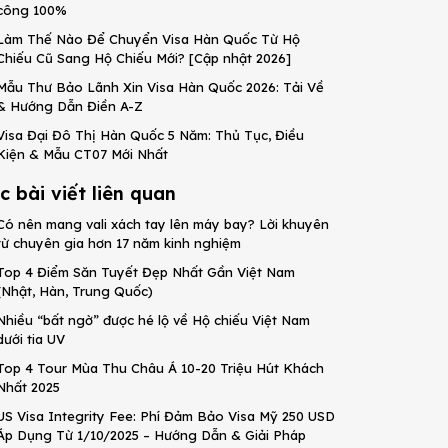
công 100%
Làm Thế Nào Để Chuyển Visa Hàn Quốc Từ Hộ
Chiếu Cũ Sang Hộ Chiếu Mới? [Cập nhật 2026]
Mẫu Thư Bảo Lãnh Xin Visa Hàn Quốc 2026: Tải Về
& Hướng Dẫn Điền A-Z
Visa Đại Đô Thị Hàn Quốc 5 Năm: Thủ Tục, Điều
Kiện & Mẫu CT07 Mới Nhất
c bài viết liên quan
Có nên mang vali xách tay lên máy bay? Lời khuyên
từ chuyên gia hơn 17 năm kinh nghiệm
Top 4 Điểm Săn Tuyết Đẹp Nhất Gần Việt Nam
(Nhật, Hàn, Trung Quốc)
Nhiều “bất ngờ” được hé lộ về Hộ chiếu Việt Nam
dưới tia UV
Top 4 Tour Mùa Thu Châu Á 10-20 Triệu Hút Khách
Nhất 2025
US Visa Integrity Fee: Phí Đảm Bảo Visa Mỹ 250 USD
Áp Dụng Từ 1/10/2025 – Hướng Dẫn & Giải Pháp