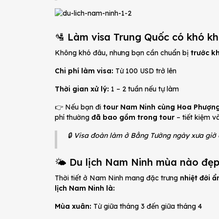
🛂 Làm visa Trung Quốc có khó k
Không khó đâu, nhưng bạn cần chuẩn bị
trước k
Chi phí làm visa:
Từ 100 USD trở lên
Thời gian xử lý:
1 – 2 tuần nếu tự làm
👉 Nếu bạn đi
tour Nam Ninh cùng Hoa Phượng
phí thường
đã bao gồm trong tour
– tiết kiệm và
🔒 Visa đoàn làm ở Bằng Tường ngày xưa giờ đã
🌤 Du lịch Nam Ninh mùa nào đẹp
Thời tiết ở Nam Ninh mang đặc trưng
nhiệt đới 
lịch Nam Ninh là:
Mùa xuân:
Từ giữa tháng 3 đến giữa tháng 4