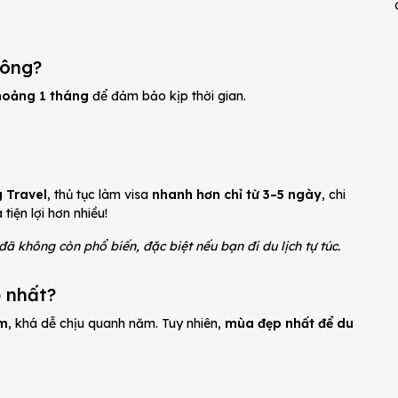
hông?
hoảng 1 tháng
để đảm bảo kịp thời gian.
 Travel
, thủ tục làm visa
nhanh hơn chỉ từ 3–5 ngày
, chi
 tiện lợi hơn nhiều!
 không còn phổ biến, đặc biệt nếu bạn đi du lịch tự túc.
 nhất?
ẩm
, khá dễ chịu quanh năm. Tuy nhiên,
mùa đẹp nhất để du