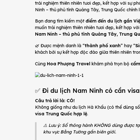
trải nghiệm thiên nhiên tươi đẹp, kết hợp với sự 
Ninh – thủ phủ tỉnh Quảng Tây, Trung Quốc chính 
Bạn đang tìm kiếm một
điểm đến du lịch gần V
muốn trải nghiệm thiên nhiên tươi đẹp, kết hợp vớ
Nam Ninh – thủ phủ tỉnh Quảng Tây, Trung Q
🌿 Được mệnh danh là “
thành phố xanh
” hay “
S
khách bởi sự kết hợp độc đáo giữa thiên nhiên tro
Cùng
Hoa Phượng Travel
khám phá trọn bộ
cẩm
✅ Đi du lịch Nam Ninh có cần vis
Câu trả lời là: CÓ!
Không giống như du lịch Hà Khẩu (có thể dùng s
visa Trung Quốc hợp lệ
.
⚠️ Lưu ý: Sổ thông hành KHÔNG dùng được tại
khu vực Bằng Tường gần biên giới.