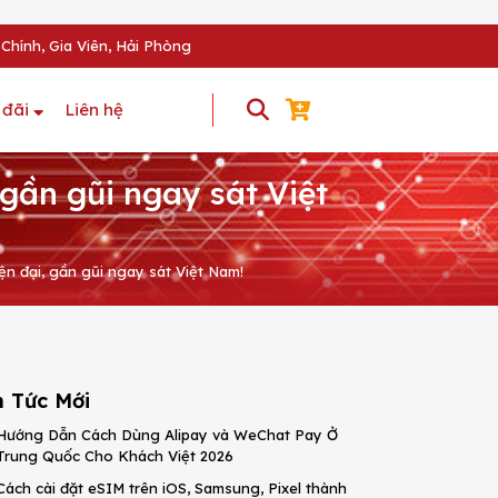
Chính, Gia Viên, Hải Phòng
 đãi
Liên hệ
gần gũi ngay sát Việt
n đại, gần gũi ngay sát Việt Nam!
n Tức Mới
Hướng Dẫn Cách Dùng Alipay và WeChat Pay Ở
Trung Quốc Cho Khách Việt 2026
Cách cài đặt eSIM trên iOS, Samsung, Pixel thành