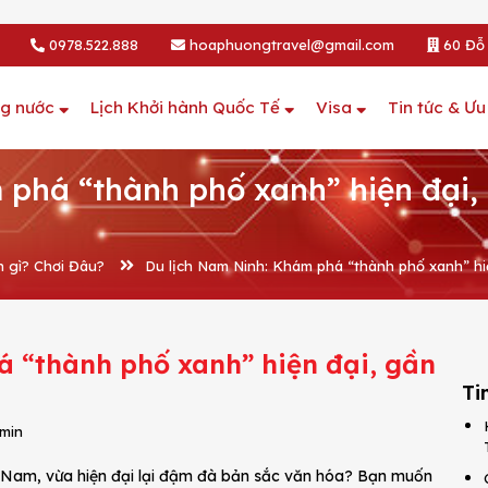
0978.522.888
hoaphuongtravel@gmail.com
60 Đỗ 
ng nước
Lịch Khởi hành Quốc Tế
Visa
Tin tức & Ưu
phá “thành phố xanh” hiện đại, 
n gì? Chơi Đâu?
Du lịch Nam Ninh: Khám phá “thành phố xanh” hiệ
 “thành phố xanh” hiện đại, gần
Ti
dmin
t Nam, vừa hiện đại lại đậm đà bản sắc văn hóa? Bạn muốn