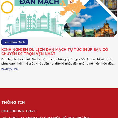
Visa Đan Mạch
KINH NGHIỆM DU LỊCH ĐAN MẠCH TỰ TÚC GIÚP BẠN CÓ
CHUYẾN ĐI TRỌN VẸN NHẤT
Đan Mạch được biết đến là một trong những quốc gia Bắc Âu có chỉ số hạnh
phúc cao nhất thế giới. Nhắc đến nơi đây là nhắc đến những nền văn hóa đặc
sắc, con người mộc mạc, giản dị. Trước khi tự mình khám phá vùng đất này,
24/09/2024
hãy cùng tìm hiểu cách đi du lịch Đan Mạch tự túc giúp bạn có chuyến đi trọn
vẹn nhất qua bài viết dưới đây nhé!
THÔNG TIN
HOA PHUONG TRAVEL
Tên :
CÔNG TY TNHH DU LỊCH QUỐC TẾ HOA PHƯỢNG