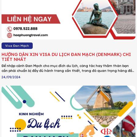
Visa Đan Mạch
HƯỚNG DẪN XIN VISA DU LỊCH ĐAN MẠCH (DENMARK) CHI
TIẾT NHẤT
Để nhập cảnh Đan Mạch cho mục đích du lịch, công tác hay thăm thân bạn
cần phải chuẩn bị đầy đủ hành trang cần thiết, trong đó quan trọng hàng đầu
là visa nhập cảnh vào quốc gia này. Dưới đây là hướng dẫn chi tiết về hồ sơ,
24/09/2024
thủ tục và lệ phí xin visa Đan Mạch. Cùng DU LỊCH HOA PHƯỢNG cập nhật chi
tiết ngay nhé!