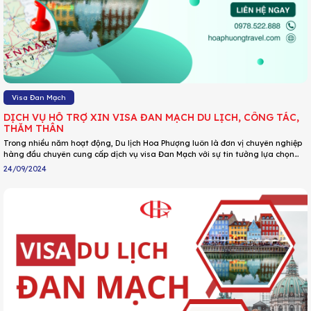
Visa Đan Mạch
DỊCH VỤ HỖ TRỢ XIN VISA ĐAN MẠCH DU LỊCH, CÔNG TÁC,
THĂM THÂN
Trong nhiều năm hoạt động, Du lịch Hoa Phượng luôn là đơn vị chuyên nghiệp
hàng đầu chuyên cung cấp dịch vụ visa Đan Mạch với sự tin tưởng lựa chọn
của hàng ngàn khách hàng. Tự hào là đơn vị hàng đầu trong lĩnh vực làm
24/09/2024
visa Đan Mạch, DU LỊCH HOA PHƯỢNG cam kết sẽ đưa ra các giải pháp phù
hợp cho từng trường hợp giúp Quý khách có bộ hồ sơ mạnh mẽ từ đó nâng
cao tỷ lệ đậu.