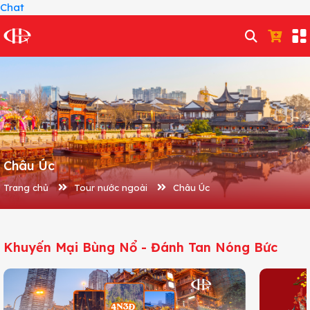
Chat
Châu Úc
Trang chủ
Tour nước ngoài
Châu Úc
Khuyến Mại Bùng Nổ - Đánh Tan Nóng Bức