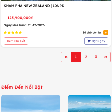
KHÁM PHÁ NEW ZEALAND | 10N9Đ |
125,900,000₫
Ngày khởi hành: 25-12-2026
Số chỗ còn lại:
6
Xem Chi Tiết
Đặt Ngay
1
2
3
Điểm Đến Nổi Bật