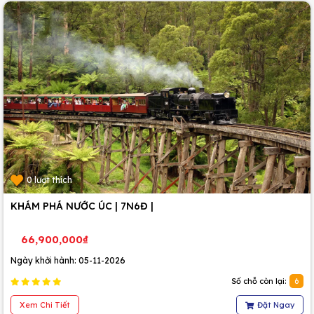
0 lượt thích
KHÁM PHÁ NƯỚC ÚC | 7N6Đ |
66,900,000₫
Ngày khởi hành: 05-11-2026
Số chỗ còn lại:
6
Xem Chi Tiết
Đặt Ngay