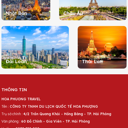
Nhật Bản
Châu Âu
Đài Loan
Thái Lan
THÔNG TIN
HOA PHUONG TRAVEL
Tên :
CÔNG TY TNHH DU LỊCH QUỐC TẾ HOA PHƯỢNG
Trụ sở chính :
4/2 Trần Quang Khải - Hồng Bàng - TP. Hải Phòng
Văn phòng :
60 Đỗ Chính - Gia Viên - TP. Hải Phòng