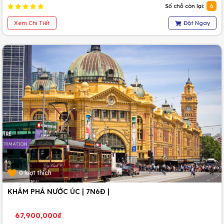
Số chỗ còn lại:
6
Xem Chi Tiết
Đặt Ngay
0 lượt thích
KHÁM PHÁ NƯỚC ÚC | 7N6Đ |
67,900,000₫