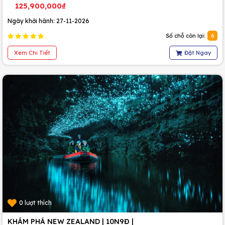
125,900,000₫
Ngày khởi hành: 27-11-2026
Số chỗ còn lại:
6
Xem Chi Tiết
Đặt Ngay
0 lượt thích
KHÁM PHÁ NEW ZEALAND | 10N9Đ |