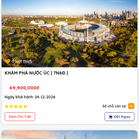
0 lượt thích
KHÁM PHÁ NƯỚC ÚC | 7N6Đ |
69,900,000₫
Ngày khởi hành: 24-12-2026
Số chỗ còn lại:
6
Xem Chi Tiết
Đặt Ngay