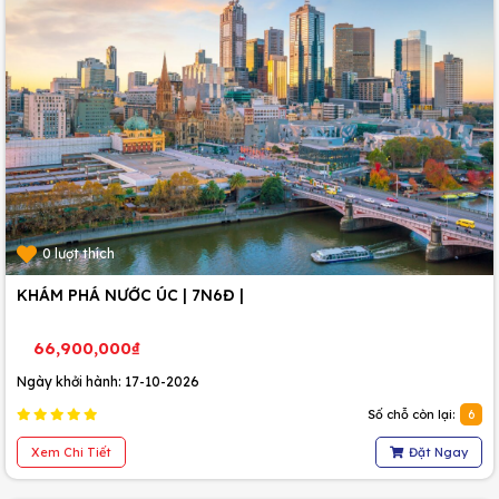
0 lượt thích
KHÁM PHÁ NƯỚC ÚC | 7N6Đ |
66,900,000₫
Ngày khởi hành: 17-10-2026
Số chỗ còn lại:
6
Xem Chi Tiết
Đặt Ngay