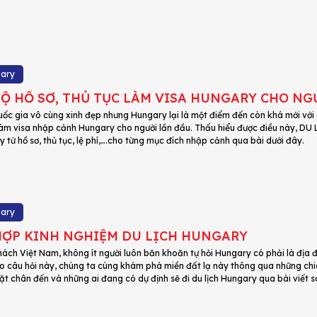
gary
Ộ HỒ SƠ, THỦ TỤC LÀM VISA HUNGARY CHO NG
uốc gia vô cùng xinh đẹp nhưng Hungary lại là một điểm đến còn khá mới với
àm visa nhập cảnh Hungary cho người lần đầu. Thấu hiểu được điều này, DU
 từ hồ sơ, thủ tục, lệ phí,….cho từng mục đích nhập cảnh qua bài dưới đây.
gary
ỢP KINH NGHIỆM DU LỊCH HUNGARY
hách Việt Nam, không ít người luôn băn khoăn tự hỏi Hungary có phải là địa 
cho câu hỏi này, chúng ta cùng khám phá miền đất lạ này thông qua những chi
ặt chân đến và những ai đang có dự định sẽ đi du lịch Hungary qua bài viết s