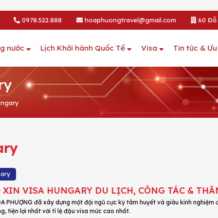
0978.522.888
hoaphuongtravel@gmail.com
60 Đỗ 
ng nước
Lịch Khởi hành Quốc Tế
Visa
Tin tức & Ưu
ry
ungary
ary
gary
 XIN VISA HUNGARY DU LỊCH, CÔNG TÁC & TH
 PHƯỢNG đã xây dựng một đội ngũ cực kỳ tâm huyết và giàu kinh nghiệm để
, tiện lợi nhất với tỉ lệ đậu visa mức cao nhất.