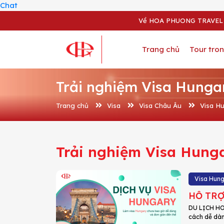
Chat
Về HOA PHUONG TRAVEL
Trang chủ
Tour tro
Trải nghiệm Visa Hunga
Trang chủ
Visa
Visa Châu Âu
Visa H
Trải nghiệm Visa Hung
Visa Hun
HỖ TRỢ
DU LỊCH HOA
cách dễ dàng