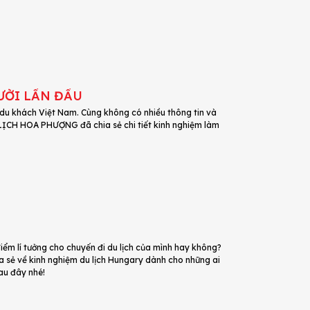
ƯỜI LẦN ĐẦU
 du khách Việt Nam. Cùng không có nhiều thông tin và
 LỊCH HOA PHƯỢNG đã chia sẻ chi tiết kinh nghiệm làm
điểm lí tưởng cho chuyến đi du lịch của mình hay không?
a sẻ về kinh nghiệm du lịch Hungary dành cho những ai
au đây nhé!