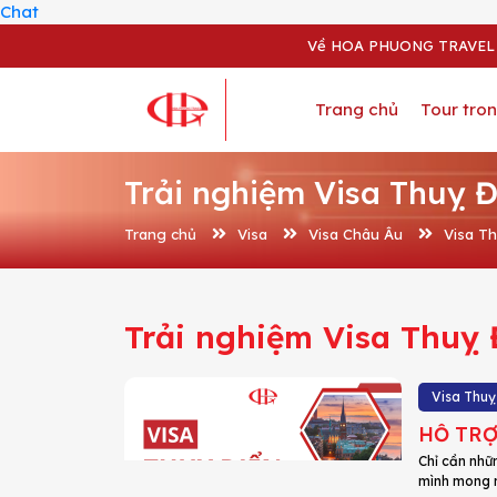
Chat
Về HOA PHUONG TRAVEL
Trang chủ
Tour tro
Trải nghiệm Visa Thuỵ Đ
Trang chủ
Visa
Visa Châu Âu
Visa T
Trải nghiệm Visa Thuỵ 
Visa Thuỵ
HỖ TRỢ
Chỉ cần nhữ
mình mong 