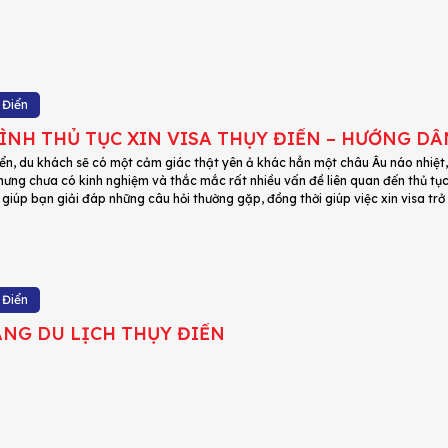
 Điển
ÌNH THỦ TỤC XIN VISA THỤY ĐIỂN – HƯỚNG DẪ
ển, du khách sẽ có một cảm giác thật yên ả khác hẳn một châu Âu náo nhiệt
hưng chưa có kinh nghiệm và thắc mắc rất nhiều vấn đề liên quan đến thủ tục
iúp bạn giải đáp những câu hỏi thường gặp, đồng thời giúp việc xin visa trở
 Điển
NG DU LỊCH THỤY ĐIỂN