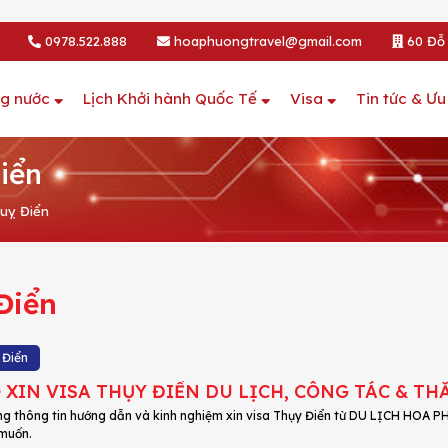
0978.522.888
hoaphuongtravel@gmail.com
60 Đỗ 
ng nước
Lịch Khởi hành Quốc Tế
Visa
Tin tức & Ưu
iển
huỵ Điển
Điển
 Điển
 XIN VISA THỤY ĐIỂN DU LỊCH, CÔNG TÁC & T
ng thông tin hướng dẫn và kinh nghiệm xin visa Thụy Điển từ DU LỊCH HOA 
muốn.