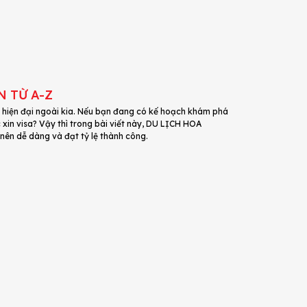
N TỪ A-Z
, hiện đại ngoài kia. Nếu bạn đang có kế hoạch khám phá
 xin visa? Vậy thì trong bài viết này, DU LỊCH HOA
 nên dễ dàng và đạt tỷ lệ thành công.