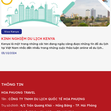
Visa Kenya
KINH NGHIỆM DU LỊCH KENYA
Kenya là một trong những cái tên đang ngày càng được những tín đồ du lịch
tại Việt Nam nhắc đến nhiều trong những cuộc thảo luận online về du lịch
Châu Phi. Vì thế mà Kenya đang trở thành một địa điểm du lịch hấp dẫn, ngày
03/10/2024
càng thu hút du khách tới để khám phá thiên nhiên hoang dã. Bài viết dưới
đây từ DU LỊCH HOA PHƯỢNG sẽ cung cấp cho bạn những thông tin du lịch
Kenya hữu ích và cập nhật nhất!
THÔNG TIN
HOA PHUONG TRAVEL
Tên :
CÔNG TY TNHH DU LỊCH QUỐC TẾ HOA PHƯỢNG
Trụ sở chính :
4/2 Trần Quang Khải - Hồng Bàng - TP. Hải Phòng