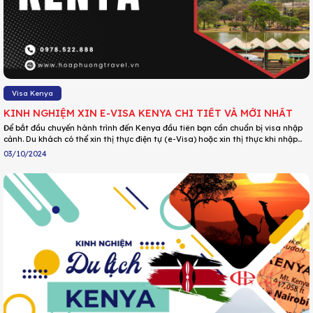
Visa Kenya
KINH NGHIỆM XIN E-VISA KENYA CHI TIẾT VÀ MỚI NHẤT
Để bắt đầu chuyến hành trình đến Kenya đầu tiên bạn cần chuẩn bị visa nhập
cảnh. Du khách có thể xin thị thực điện tự (e-Visa) hoặc xin thị thực khi nhập
cảnh (visa on arrival). Thông tin chi tiết của 2 loại thị thực này bạn vui lòng
03/10/2024
cập nhật qua bài viết dưới đây!