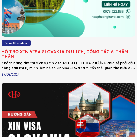
Visa Slovakia
HỖ TRỢ XIN VISA SLOVAKIA DU LỊCH, CÔNG TÁC & THĂM
THÂN
Khách hàng tìm tới dịch vụ xin visa tại DU LỊCH HOA PHƯỢNG chia sẻ phải đầu
hàng sau khi tự mình làm hồ sơ xin visa Slovakia vì: tốn thời gian tìm hiểu quy
trình xin visa chuẩn; khó nắm bắt thông tin và quy định cập nhật liên tục từ Cơ
27/09/2024
quan lãnh sự; sai sót nhiều trong quá trình chuẩn bị giấy tờ;.. DU LỊCH HOA
PHƯỢNG chắc chắn sẽ giúp các các bạn có trong tay tấm visa Slovakia một
cách nhanh chóng