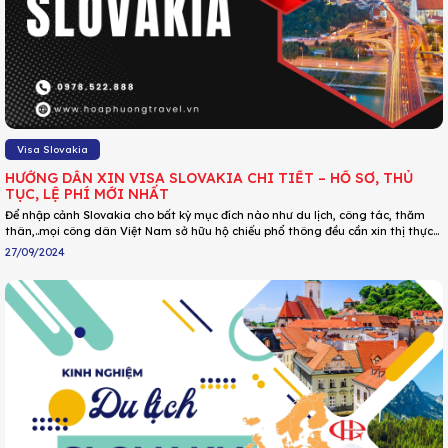
Visa Slovakia
HƯỚNG DẪN XIN VISA SLOVAKIA CHI TIẾT – HỒ SƠ, THỦ
TỤC, LỆ PHÍ MỚI NHẤT
Để nhập cảnh Slovakia cho bất kỳ mục đích nào như du lịch, công tác, thăm
thân,..mọi công dân Việt Nam sở hữu hộ chiếu phổ thông đều cần xin thị thực
phù hợp. Dưới đây là những hướng dẫn chi tiết khi xin visa Slovakia cho người
27/09/2024
lần đầu, cùng Du lịch Hoa Phượng tìm hiểu ngay nhé!