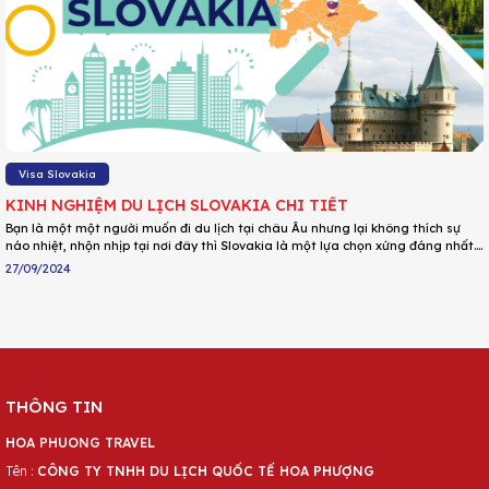
Visa Slovakia
KINH NGHIỆM DU LỊCH SLOVAKIA CHI TIẾT
Bạn là một một người muốn đi du lịch tại châu Âu nhưng lại không thích sự
náo nhiệt, nhộn nhịp tại nơi đây thì Slovakia là một lựa chọn xứng đáng nhất.
Nơi đây mang đến một trải nghiệm yên bình nhưng vẫn mang dáng dấp uy
27/09/2024
nghiêm, tráng lệ của những tòa thành thời trung cổ. Và để có được chuyến du
lịch trọn vẹn tại đất nước này hãy cùng DU LỊCH HOA PHƯỢNG tham khảo một
số kinh nghiệm du lịch nhé!
THÔNG TIN
HOA PHUONG TRAVEL
Tên :
CÔNG TY TNHH DU LỊCH QUỐC TẾ HOA PHƯỢNG