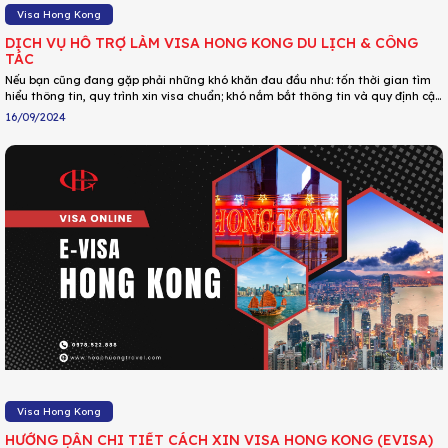
Visa Hong Kong
DỊCH VỤ HỖ TRỢ LÀM VISA HONG KONG DU LỊCH & CÔNG
TÁC
Nếu bạn cũng đang gặp phải những khó khăn đau đầu như: tốn thời gian tìm
hiểu thông tin, quy trình xin visa chuẩn; khó nắm bắt thông tin và quy định cập
nhật liên tục từ Cơ quan lãnh sự; sai sót nhiều trong quá trình chuẩn bị giấy tờ
16/09/2024
xin visa; hồ sơ yếu, tỉ lệ đậu visa thấp;… DU LỊCH HOA PHƯỢNG chắc chắn sẽ
giúp các bạn có trong tay tấm visa du lịch Hongkong một cách nhanh chóng
và tiện lợi nhất.
Visa Hong Kong
HƯỚNG DẪN CHI TIẾT CÁCH XIN VISA HONG KONG (EVISA)