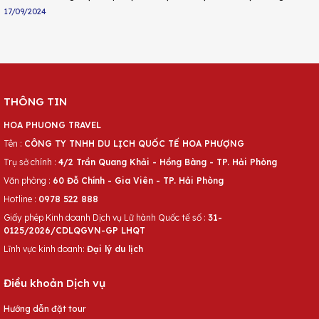
độ ngoại ngữ của mình khi chỉ được điền đơn bằng tiếng Anh hoặc tiếng Trung.
17/09/2024
Thấu hiểu nỗi lo lắng này DU LỊCH HOA PHƯỢNG đã chia sẻ những hướng dẫn
chi tiết về cách điền tờ khai xin visa Hongkong trực tuyến qua bài dưới đây,
cùng xem nhé!
THÔNG TIN
HOA PHUONG TRAVEL
Tên :
CÔNG TY TNHH DU LỊCH QUỐC TẾ HOA PHƯỢNG
Trụ sở chính :
4/2 Trần Quang Khải - Hồng Bàng - TP. Hải Phòng
Văn phòng :
60 Đỗ Chính - Gia Viên - TP. Hải Phòng
Hotline :
0978 522 888
Giấy phép Kinh doanh Dịch vụ Lữ hành Quốc tế số :
31-
0125/2026/CDLQGVN-GP LHQT
Lĩnh vực kinh doanh:
Đại lý du lịch
Điều khoản Dịch vụ
Hướng dẫn đặt tour