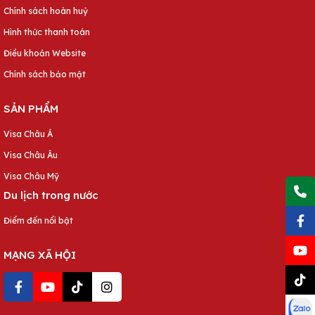
Chính sách hoàn huỷ
Hình thức thanh toán
Điều khoản Website
Chính sách bảo mật
SẢN PHẨM
Visa Châu Á
Visa Châu Âu
Visa Châu Mỹ
Du lịch trong nước
Điểm đến nổi bật
MẠNG XÃ HỘI