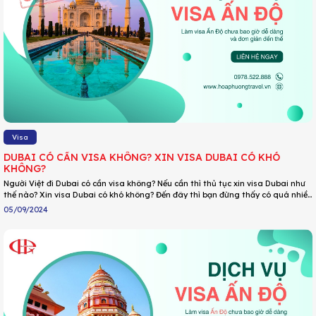
Visa
DUBAI CÓ CẦN VISA KHÔNG? XIN VISA DUBAI CÓ KHÓ
KHÔNG?
Người Việt đi Dubai có cần visa không? Nếu cần thì thủ tục xin visa Dubai như
thế nào? Xin visa Dubai có khó không? Đến đây thì bạn đừng thấy có quá nhiều
câu hỏi về visa Dubai mà đổi luôn địa điểm du lịch nha. Cứ thong thả ngồi
05/09/2024
xuống và cùng DU LỊCH HOA PHƯỢNG giải đáp những thắc mắc này nhanh
chóng nhé.