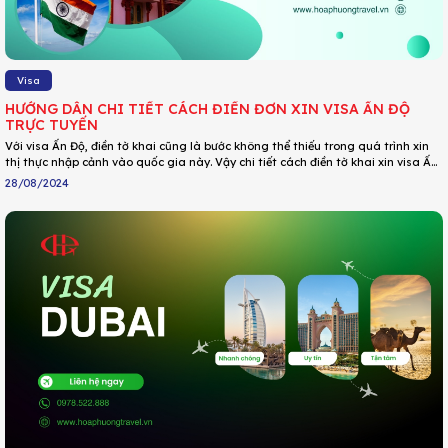
Visa
HƯỚNG DẪN CHI TIẾT CÁCH ĐIỀN ĐƠN XIN VISA ẤN ĐỘ
TRỰC TUYẾN
Với visa Ấn Độ, điền tờ khai cũng là bước không thể thiếu trong quá trình xin
thị thực nhập cảnh vào quốc gia này. Vậy chi tiết cách điền tờ khai xin visa Ấn
Độ ra sao? Bài viết sau đây sẽ chia sẻ cách điền form xin visa Ấn Độ chính xác
28/08/2024
và nhanh chóng với những người lần đầu, đặc biệt là những ai đang gặp trở
ngại về ngôn ngữ.