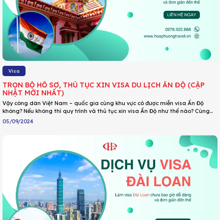
Visa
TRỌN BỘ HỒ SƠ, THỦ TỤC XIN VISA DU LỊCH ẤN ĐỘ (CẬP
NHẬT MỚI NHẤT)
Vậy công dân Việt Nam – quốc gia cùng khu vực có được miễn visa Ấn Độ
không? Nếu không thì quy trình và thủ tục xin visa Ấn Độ như thế nào? Cùng
tìm hiểu chi tiết qua bài viết sau của DU LỊCH HOA PHƯỢNG nhé!
05/09/2024