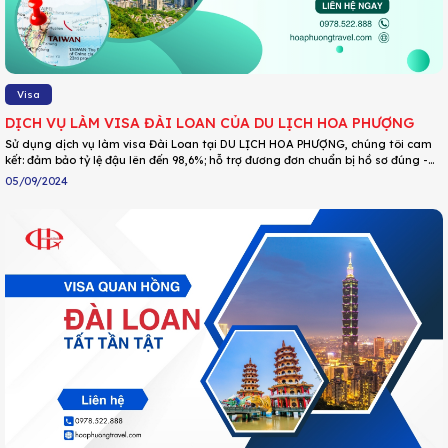
Visa
DỊCH VỤ LÀM VISA ĐÀI LOAN CỦA DU LỊCH HOA PHƯỢNG
Sử dụng dịch vụ làm visa Đài Loan tại DU LỊCH HOA PHƯỢNG, chúng tôi cam
kết: đảm bảo tỷ lệ đậu lên đến 98,6%; hỗ trợ đương đơn chuẩn bị hồ sơ đúng -
đủ theo yêu cầu Đại sứ quán; đồng hành cùng đương đơn trong mọi khâu: tư
05/09/2024
vấn, thẩm định hồ sơ, nộp hồ sơ và nhận kết quả; không phát sinh phí: phí trọn
gói gồm phí sứ quán, phí Trung tâm tủy thác, phí dịch vụ ; nhận visa sau vài
ngày...