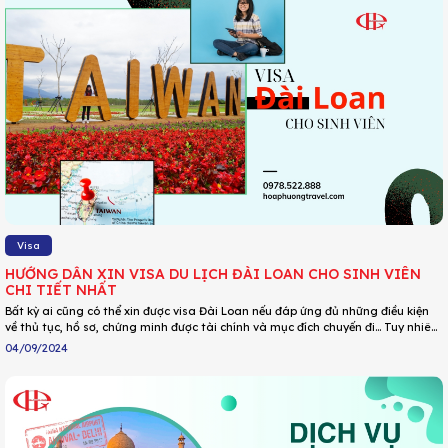
Visa
HƯỚNG DẪN XIN VISA DU LỊCH ĐÀI LOAN CHO SINH VIÊN
CHI TIẾT NHẤT
Bất kỳ ai cũng có thể xin được visa Đài Loan nếu đáp ứng đủ những điều kiện
về thủ tục, hồ sơ, chứng minh được tài chính và mục đích chuyến đi… Tuy nhiên,
có rất nhiều người băn khoăn rằng đối với đối tượng sinh viên, nếu chưa đi làm
04/09/2024
thì có xin visa Đài Loan được hay không? Thủ tục làm visa Đài Loan cho sinh
viên như thế nào? Cùng theo dõi bài viết để có thêm thông tin bạn nhé!