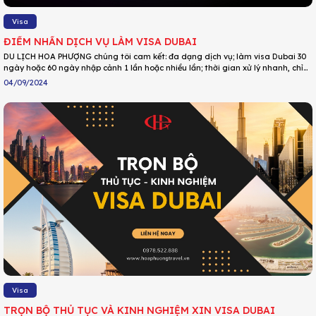
Visa
ĐIỂM NHẤN DỊCH VỤ LÀM VISA DUBAI
DU LỊCH HOA PHƯỢNG chúng tôi cam kết: đa dạng dịch vụ; làm visa Dubai 30
ngày hoặc 60 ngày nhập cảnh 1 lần hoặc nhiều lần; thời gian xử lý nhanh, chỉ
1-2 ngày làm việc là có kết quả; giá trọn gói, bao gồm phí visa, phí bảo hiểm
04/09/2024
và phí dịch vụ; thẩm định trung thực hồ sơ visa, tư vấn chuyên sâu, nâng tỷ lệ
đậu visa lên mức cao nhất; hướng dẫn Thủ tục xin visa Dubai đơn giản, giấy tờ
tinh gọn,…
Visa
TRỌN BỘ THỦ TỤC VÀ KINH NGHIỆM XIN VISA DUBAI