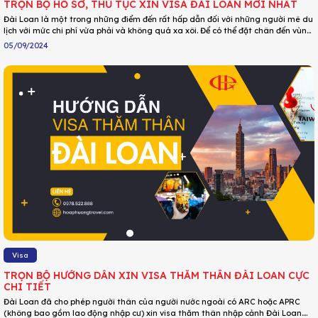
TRỌN BỘ HỒ SƠ, THỦ TỤC XIN VISA ĐÀI LOAN MỚI NHẤT
Đài Loan là một trong những điểm đến rất hấp dẫn đối với những người mê du
lịch với mức chi phí vừa phải và không quá xa xôi. Để có thể đặt chân đến vùng
đất xinh đẹp ấy, thứ bạn không thể thiếu là tấm visa. Liệu bạn có nằm trong
05/09/2024
nhóm đối tượng được miễn visa Đài Loan? Cách xin visa đi Đài Loan ra sao? Hồ
sơ thủ tục xin visa đi Đài Loan như thế nào? Câu trả lời sẽ có trong bài viết này
nhé!
Visa
TRỌN BỘ HƯỚNG DẪN XIN VISA THĂM THÂN ĐÀI LOAN CỰC
CHI TIẾT
Đài Loan đã cho phép người thân của người nước ngoài có ARC hoặc APRC
(không bao gồm lao động nhập cư) xin visa thăm thân nhập cảnh Đài Loan.