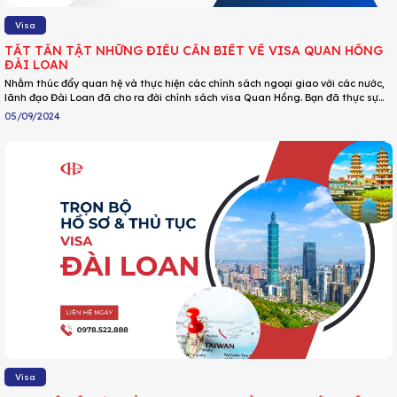
Visa
TẤT TẦN TẬT NHỮNG ĐIỀU CẦN BIẾT VỀ VISA QUAN HỒNG
ĐÀI LOAN
Nhằm thúc đẩy quan hệ và thực hiện các chính sách ngoại giao với các nước,
lãnh đạo Đài Loan đã cho ra đời chính sách visa Quan Hồng. Bạn đã thực sự
hiểu về visa Quan Hồng Đài Loan? Visa Quan Hồng được áp dụng cho những
05/09/2024
đối tượng nào? Cùng theo dõi bài viết để có được những thông tin chi tiết và
hữu ích nhé!
Visa