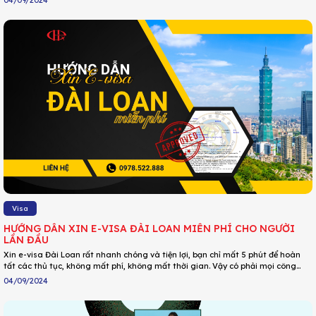
04/09/2024
hút nhiều khách du lịch. Nhưng trước tiên, bạn cần làm thủ tục xin visa Đài
Loan. Bài viết hôm nay sẽ hướng dẫn điền form visa Đài Loan chi tiết cho diện
thường.
Visa
HƯỚNG DẪN XIN E-VISA ĐÀI LOAN MIỄN PHÍ CHO NGƯỜI
LẦN ĐẦU
Xin e-visa Đài Loan rất nhanh chóng và tiện lợi, bạn chỉ mất 5 phút để hoàn
tất các thủ tục, không mất phí, không mất thời gian. Vậy có phải mọi công
dân Việt Nam đều có thể làm e-visa hay không? Những trường hợp nào có khả
04/09/2024
năng trượt loại visa này? Cùng xem hướng dẫn chi tiết trong bài viết dưới đây
để trả lời những câu hỏi vừa rồi nhé!