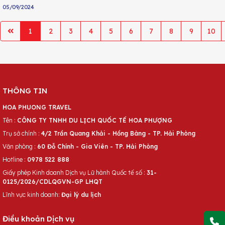
Điều kiện là bạn phải có bằng chứng chứng minh về mối quan hệ gia đình với
05/09/2024
người mà bạn chuẩn bị đến thăm tại Đài Loan. Bài viết dưới đây sẽ hướng dẫn
chi tiết cho bạn về quy trình thủ tục, hồ sơ, lệ phí xin visa thăm thân Đài Loan
cho bạn tham khảo nhé
1
2
3
4
5
6
7
8
9
10
THÔNG TIN
HOA PHUONG TRAVEL
Tên :
CÔNG TY TNHH DU LỊCH QUỐC TẾ HOA PHƯỢNG
Trụ sở chính :
4/2 Trần Quang Khải - Hồng Bàng - TP. Hải Phòng
Văn phòng :
60 Đỗ Chính - Gia Viên - TP. Hải Phòng
Hotline :
0978 522 888
Giấy phép Kinh doanh Dịch vụ Lữ hành Quốc tế số :
31-
0125/2026/CDLQGVN-GP LHQT
Lĩnh vực kinh doanh:
Đại lý du lịch
Điều khoản Dịch vụ