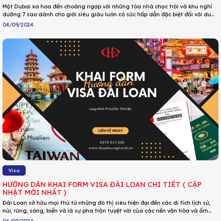
Một Dubai xa hoa đến choáng ngợp với những tòa nhà chọc trời và khu nghỉ
dưỡng 7 sao dành cho giới siêu giàu luôn có sức hấp dẫn đặc biệt đối với du
khách. Và chắc hẳn điều bạn quan tâm lúc này chính là “Đi Dubai có cần visa
04/09/2024
không?”, “Thủ tục gồm những gì?” Bạn sẽ được cung cấp thông tin đầy đủ
nhất qua bài viết sau.
Visa
HƯỚNG DẪN KHAI FORM VISA ĐÀI LOAN CHI TIẾT ( CẬP
NHẬT MỚI NHẤT )
Đài Loan sở hữu mọi thứ từ những đô thị siêu hiện đại đến các di tích lịch sử,
núi, rừng, sông, biển và là sự pha trộn tuyệt vời của các nền văn hóa và ẩm
thực trên toàn thế giới. Chính vì sự hấp dẫn đó mà Đài Loan ngày càng thu