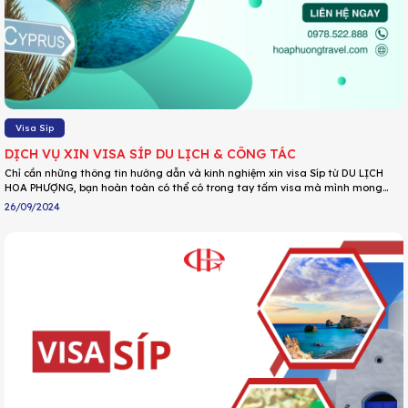
Visa Síp
DỊCH VỤ XIN VISA SÍP DU LỊCH & CÔNG TÁC
Chỉ cần những thông tin hướng dẫn và kinh nghiệm xin visa Síp từ DU LỊCH
HOA PHƯỢNG, bạn hoàn toàn có thể có trong tay tấm visa mà mình mong
muốn.
26/09/2024