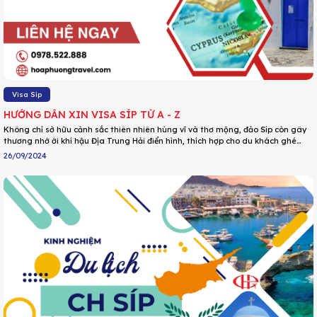
Visa Síp
HƯỚNG DẪN XIN VISA SÍP TỪ A - Z
Không chỉ sở hữu cảnh sắc thiên nhiên hùng vĩ và thơ mộng, đảo Síp còn gây
thương nhớ ới khí hậu Địa Trung Hải điển hình, thích hợp cho du khách ghé
thăm quanh năm. Thế nhưng tương tự như các quốc gia khác, để nhập cảnh
26/09/2024
vào quốc gia xinh đẹp này du khách cần xin visa phù hợp cho từng mục đích.