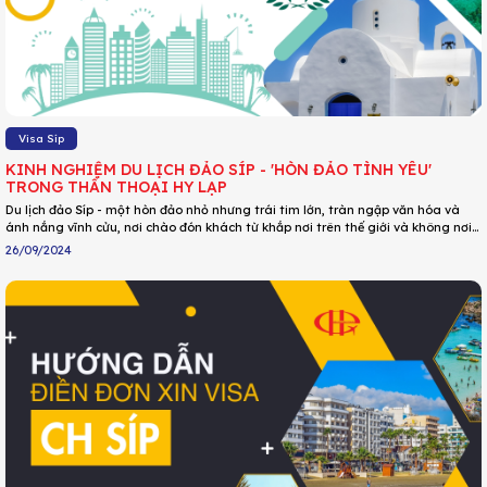
Visa Síp
KINH NGHIỆM DU LỊCH ĐẢO SÍP - 'HÒN ĐẢO TÌNH YÊU'
TRONG THẦN THOẠI HY LẠP
Du lịch đảo Síp - một hòn đảo nhỏ nhưng trái tim lớn, tràn ngập văn hóa và
ánh nắng vĩnh cửu, nơi chào đón khách từ khắp nơi trên thế giới và không nơi
nào là quá xa để ghé thăm trên hòn đảo Địa Trung Hải này!
26/09/2024