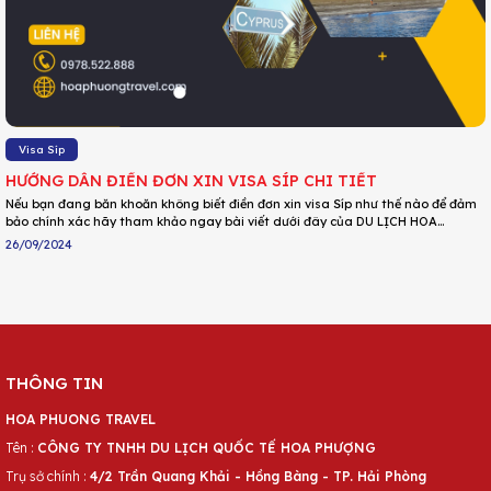
Visa Síp
HƯỚNG DẪN ĐIỀN ĐƠN XIN VISA SÍP CHI TIẾT
Nếu bạn đang băn khoăn không biết điền đơn xin visa Síp như thế nào để đảm
bảo chính xác hãy tham khảo ngay bài viết dưới đây của DU LỊCH HOA
PHƯỢNG nhé!
26/09/2024
THÔNG TIN
HOA PHUONG TRAVEL
Tên :
CÔNG TY TNHH DU LỊCH QUỐC TẾ HOA PHƯỢNG
Trụ sở chính :
4/2 Trần Quang Khải - Hồng Bàng - TP. Hải Phòng