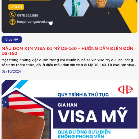
Visa Mỹ
MẪU ĐƠN XIN VISA ĐI MỸ DS-160 – HƯỚNG DẪN ĐIỀN ĐƠN
DS-160
Một trong những việc quan trọng khi chuẩn bị hồ sơ xin visa Mỹ du lịch, công
tác hay thăm thân, đó là điền mẫu đơn xin visa đi Mỹ DS-160. Tờ khai xin visa
Mỹ này quyết định phần lớn việc bạn được cấp hay bị rớt visa Mỹ. Do đó, bạn
02/10/2024
cần hết sức thận trọng và điền tờ khai này theo đúng hướng dẫn trong bài viết
này của DU LỊCH HOA PHƯỢNG.