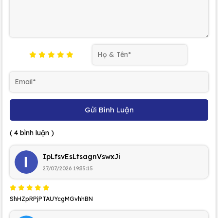
Gửi Bình Luận
( 4 bình luận )
IpLfsvEsLtsagnVswxJi
27/07/2026 19:35:15
ShHZpRPjPTAUYcgMGvhhBN