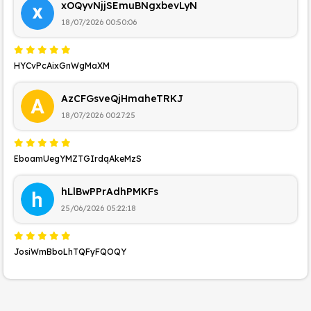
xOQyvNjjSEmuBNgxbevLyN
18/07/2026 00:50:06
HYCvPcAixGnWgMaXM
AzCFGsveQjHmaheTRKJ
18/07/2026 00:27:25
EboamUegYMZTGIrdqAkeMzS
hLlBwPPrAdhPMKFs
25/06/2026 05:22:18
JosiWmBboLhTQFyFQOQY