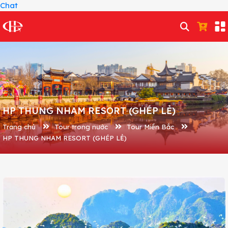
Chat
HP THUNG NHAM RESORT (GHÉP LẺ)
Trang chủ
Tour trong nước
Tour Miền Bắc
HP THUNG NHAM RESORT (GHÉP LẺ)