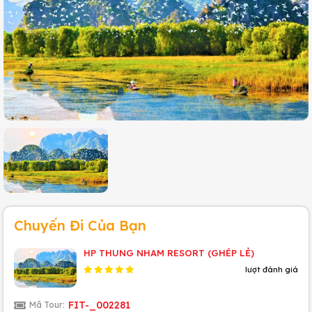
Chuyến Đi Của Bạn
HP THUNG NHAM RESORT (GHÉP LẺ)
lượt đánh giá
FIT-_002281
Mã Tour: